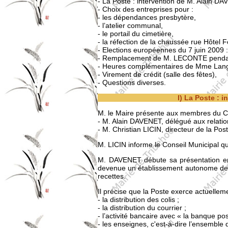
- La Poste : intervention de M. Alain DA
- Choix des entreprises pour :
- les dépendances presbytère,
- l’atelier communal,
- le portail du cimetière,
- la réfection de la chaussée rue Hôtel F
- Elections européennes du 7 juin 2009 
- Remplacement de M. LECONTE pendan
- Heures complémentaires de Mme Langl
- Virement de crédit (salle des fêtes),
- Questions diverses.
I) La Poste : 
M. le Maire présente aux membres du Co
- M. Alain DAVENET, délégué aux relation
- M. Christian LICIN, directeur de la Po
M. LICIN informe le Conseil Municipal 
M. DAVENET débute sa présentation en e
devenue un établissement autonome de 
recettes.
Il précise que la Poste exerce actuelleme
- la distribution des colis ;
- la distribution du courrier ;
- l’activité bancaire avec « la banque pos
- les enseignes, c'est-à-dire l’ensemble d