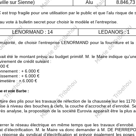
lle sur Sienne)
Alu
8.846,73
 trop fragile pour une utilisation par le public et que l’alu risque de
 vote à bulletin secret pour choisir le modèle et l’entreprise.
LENORMAND : 14
LEDANOIS : 1
 majorité, de choisir l’entreprise LENORMAND pour la fourniture et la
t été le montant prévu au budget primitif. M. le Maire indique qu’u
virement de crédit suivant :
000 €
ionnement : + 6.000 €
stissement : + 6.000 €
cimetière : + 6.000 €
e et voie Barbe :
re des plis pour les travaux de réfection de la chaussée sur les 1170 
mise à niveau des bouches à clefs, la couche d’accroche et d’enrobé
rès analyse, la proposition de la société Eurovia apparaît être la pl
rrer le réseau électrique en même temps que les travaux d’enrobé.
cat d’électrification. M. le Maire va donc demander à M. DE PIERRE
a réponse du syndicat d’électrification et prévoir également les pose