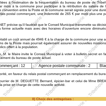
l liées à l’estimation de la fréquentation du bureau de poste de Tr
ar mois à la commune pour participer à la rétribution du salaire de l
ne convention entre la Poste et la commune serait signée pour une duré
ais postal commerçant, une indemnité de 265 € par mois plus une pa
T précise qu’il faudrait que le Conseil Municipal transmette sa décisio
a forme actuelle mais avec des horaires d’ouverture encore diminué
 a établi un coût annuel de 4946 € à la charge de la commune pour un
ions de la Poste mais pourrait également assurer de nouvelles mission
cs offert à la population.
 M. le Maire invite le Conseil Municipal à voter à bulletin secret en
cement du bureau de poste actuel.
commerçant : 12
Agence postale communale : 2
Bla
jorité, en faveur du relais postal commerçant en remplacement du bure
e courrier de M. DEGUETTE Bernard, épicier-bar et celui de Mme BREAN
 la prise en charge de cette nouvelle activité.
II) Choix des entreprises :