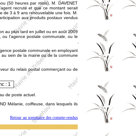
ibehou (50 heures par mois), M. DAVENET
’agent recruté et que ce montant serait
e de 3 à 9 ans renouvelable une fois. M.
rticipation aux produits postaux vendus
n au plus tard en juillet ou en août 2009
s, ou l’agence postale communale, ou le
e agence postale communale en employant
s au sein de la mairie ou de la commune
 faveur du relais postal commerçant ou de
nc : 1
au de poste actuel.
D Mélanie, coiffeuse, dans lesquels ils
Retour au sommaire des compte-rendus