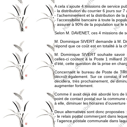
A cela s’ajoute 4 missions de service publ
- la distribution du courrier 6 jours sur 7 
- l’acheminement et la distribution de la 
- l’accessibilité bancaire à toute la popul
- assurer à 90% de la population sur le 
Selon M. DAVENET, ces 4 missions de serv
M. Dominique SIVERT demande à M. DAVE
répond que ce coût est en totalité à la c
M. Dominique SIVERT souhaite savoir s
celles-ci coûtent à la Poste 1 milliar
d’été, cette question de la prise en cha
Concernant le bureau de Poste de TRI
décroît également. Sur ce constat, il in
décidera, très prochainement, de diminu
augmenter fortement.
Comme il avait déjà été abordé lors de
point de contact postal sur la commune d
à elle, diminuer les horaires d’ouvertur
Deux alternatives sont donc proposées :
- le relais postal commerçant dans lequ
- l’agence postale communale dans laqu