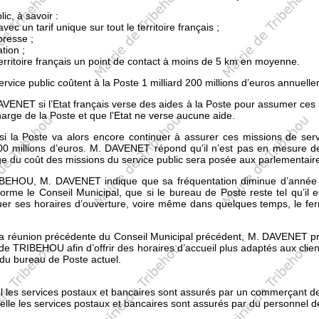
ic, à savoir :
avec un tarif unique sur tout le territoire français ;
presse ;
ation ;
territoire français un point de contact à moins de 5 km en moyenne.
ice public coûtent à la Poste 1 milliard 200 millions d’euros annuelle
NET si l’Etat français verse des aides à la Poste pour assumer ces 
harge de la Poste et que l’Etat ne verse aucune aide.
i la Poste va alors encore continuer à assurer ces missions de ser
d 200 millions d’euros. M. DAVENET répond qu’il n’est pas en mesure 
rge du coût des missions du service public sera posée aux parlementaire
BEHOU, M. DAVENET indique que sa fréquentation diminue d’année en
forme le Conseil Municipal, que si le bureau de Poste reste tel qu’il e
er ses horaires d’ouverture, voire même dans quelques temps, le ferm
 la réunion précédente du Conseil Municipal précédent, M. DAVENET pré
e TRIBEHOU afin d’offrir des horaires d’accueil plus adaptés aux clie
e du bureau de Poste actuel.
el les services postaux et bancaires sont assurés par un commerçant 
elle les services postaux et bancaires sont assurés par du personnel 