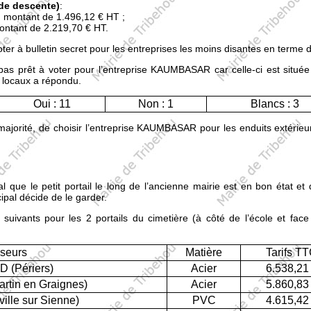
 de descente)
:
montant de 1.496,12 € HT ;
tant de 2.219,70 € HT.
ter à bulletin secret pour les entreprises les moins disantes en terme d
pas prêt à voter pour l’entreprise KAUMBASAR car celle-ci est situ
s locaux a répondu.
Oui : 11
Non : 1
Blancs : 3
majorité, de choisir l’entreprise KAUMBASAR pour les enduits extérieu
 que le petit portail le long de l’ancienne mairie est en bon état et
ipal décide de le garder.
fs suivants pour les 2 portails du cimetière (à côté de l’école et fa
sseurs
Matière
Tarifs T
(Périers)
Acier
6.538,21
tin en Graignes)
Acier
5.860,83
lle sur Sienne)
PVC
4.615,42