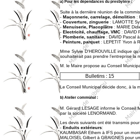
a) Pour les dépendances du presbytère :
Suite à la dernière réunion de la commi
-
Maçonnerie, carrelage, démolition
: 
-
Couverture, zinguerie
: LAMOTTE Sylv
-
Menuiserie, Placoplâtre
: MARIE Didi
-
Electricité, chauffage, VMC
: DAVID 
-
Plomberie, sanitaire
: DAVID Pascal 
-
Peinture, parquet
: LEPETIT Yvon à R
Mme Sylvie D'HEROUVILLE indique qu’ell
souhaiterait pas prendre l’entreprise la
M. le Maire propose au Conseil Municipal
Bulletins : 15
Le Conseil Municipal décide donc, à la m
b) Atelier communal :
M. Gérard LESAGE informe le Conseil Muni
par la société LENORMAND.
Les devis suivants ont été transmis pour l
-
Enduits extérieurs
:
KAUMBASAR Ethem à IFS pour un monta
MALOISEL Gilbert à GRAIGNES pour un 