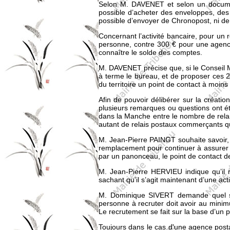
Selon M. DAVENET et selon un document 
possible d’acheter des enveloppes, des 
possible d’envoyer de Chronopost, ni d
Concernant l’activité bancaire, pour un 
personne, contre 300 € pour une agence
connaître le solde des comptes.
M. DAVENET précise que, si le Conseil Mu
à terme le bureau, et de proposer ces 
du territoire un point de contact à moi
Afin de pouvoir délibérer sur la créa
plusieurs remarques ou questions ont ét
dans la Manche entre le nombre de rela
autant de relais postaux commerçants 
M. Jean-Pierre PAINGT souhaite savoir, 
remplacement pour continuer à assurer 
par un panonceau, le point de contact de
M. Jean-Pierre HERVIEU indique qu’il 
sachant qu’il s’agit maintenant d’une act
M. Dominique SIVERT demande quel ser
personne à recruter doit avoir au mini
Le recrutement se fait sur la base d’un
Toujours dans le cas d’une agence post