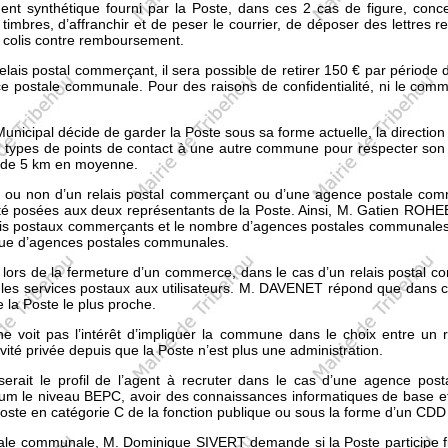
synthétique fourni par la Poste, dans ces 2 cas de figure, concernant
timbres, d’affranchir et de peser le courrier, de déposer des lettre
e colis contre remboursement.
relais postal commerçant, il sera possible de retirer 150 € par période 
 postale communale. Pour des raisons de confidentialité, ni le com
nicipal décide de garder la Poste sous sa forme actuelle, la direction 
2 types de points de contact à une autre commune pour respecter son 
ns de 5 km en moyenne.
tion ou non d’un relais postal commerçant ou d’une agence postale
é posées aux deux représentants de la Poste. Ainsi, M. Gatien ROHEE 
is postaux commerçants et le nombre d’agences postales communales. 
que d’agences postales communales.
lors de la fermeture d’un commerce, dans le cas d’un relais postal c
les services postaux aux utilisateurs. M. DAVENET répond que dans ce
 la Poste le plus proche.
ne voit pas l’intérêt d’impliquer la commune dans le choix entre un
ivité privée depuis que la Poste n’est plus une administration.
ait le profil de l’agent à recruter dans le cas d’une agence po
mum le niveau BEPC, avoir des connaissances informatiques de base et 
 poste en catégorie C de la fonction publique ou sous la forme d’un C
ale communale, M. Dominique SIVERT demande si la Poste participe f