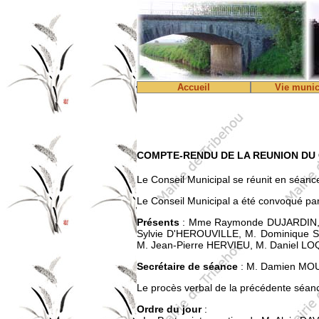
Accueil
Vie munic
COMPTE-RENDU DE LA REUNION DU C
Le Conseil Municipal se réunit en séan
Le Conseil Municipal a été convoqué par
Présents
: Mme Raymonde DUJARDIN, M
Sylvie D'HEROUVILLE, M. Dominique 
M. Jean-Pierre HERVIEU, M. Daniel LO
Secrétaire de séance
: M. Damien MO
Le procès verbal de la précédente séanc
Ordre du jour
: