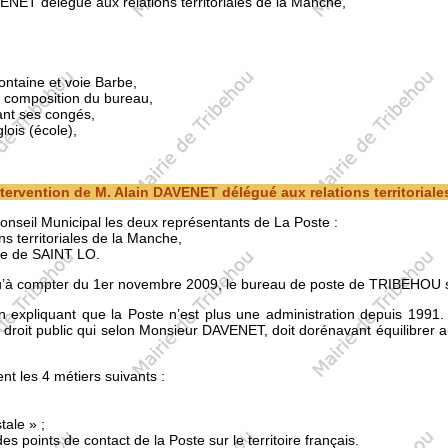
VENET délégué aux relations territoriales de la Manche,
ontaine et voie Barbe,
: composition du bureau,
t ses congés,
ois (école),
intervention de M. Alain DAVENET délégué aux relations territorial
nseil Municipal les deux représentants de La Poste :
s territoriales de la Manche,
ste de SAINT LO.
qu’à compter du 1er novembre 2009, le bureau de poste de TRIBEHOU s
xpliquant que la Poste n’est plus une administration depuis 1991. E
droit public qui selon Monsieur DAVENET, doit dorénavant équilibrer
nt les 4 métiers suivants :
tale » ;
es points de contact de la Poste sur le territoire français.