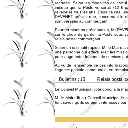
recrutée. Selon les modalités de calcu
indique que la Poste verserait 712 € p
revalorisé tous les ans. Dans ce cas, u
DAVENET précise que, concernant le rel
sont versées au commerçant.
Pour terminer sa présentation, M. DAVENE
sur le choix de garder la Poste sous s
relais postal commerçant.
Selon un estimatif rapide, M. le Maire
une personne qui effectuerait les miss
pour augmenter le panel de services publi
Au vu de l’ensemble de ces informations,
l’agence postale communale, en rempla
Bulletins : 15
Relais postal 
Le Conseil Municipal vote donc, à la ma
M. le Maire lit au Conseil Municipal l
font savoir qu’ils seraient intéressés par