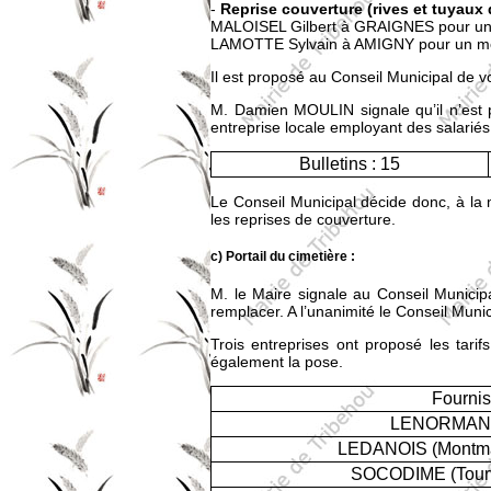
-
Reprise couverture (rives et tuyaux
MALOISEL Gilbert à GRAIGNES pour un 
LAMOTTE Sylvain à AMIGNY pour un mon
Il est proposé au Conseil Municipal de vo
M. Damien MOULIN signale qu’il n’est 
entreprise locale employant des salarié
Bulletins : 15
Le Conseil Municipal décide donc, à la 
les reprises de couverture.
c) Portail du cimetière :
M. le Maire signale au Conseil Municipal
remplacer. A l’unanimité le Conseil Munic
Trois entreprises ont proposé les tari
également la pose.
Fourni
LENORMAND 
LEDANOIS (Montmar
SOCODIME (Tourvi