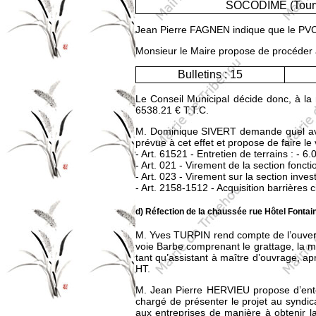
SOCODIME (Tourvi
Jean Pierre FAGNEN indique que le PVC est
Monsieur le Maire propose de procéder au
Bulletins : 15
Le Conseil Municipal décide donc, à la
6538.21 € T.T.C.
M. Dominique SIVERT demande quel avai
prévue à cet effet et propose de faire le 
- Art. 61521 - Entretien de terrains : - 6.
- Art. 021 - Virement de la section fonct
- Art. 023 - Virement sur la section inve
- Art. 2158-1512 - Acquisition barrières 
d) Réfection de la chaussée rue Hôtel Fontain
M. Yves TURPIN rend compte de l’ouvertu
voie Barbe comprenant le grattage, la 
tant qu’assistant à maître d’ouvrage, ap
HT.
M. Jean Pierre HERVIEU propose d’ente
chargé de présenter le projet au syndi
aux entreprises de manière à obtenir l