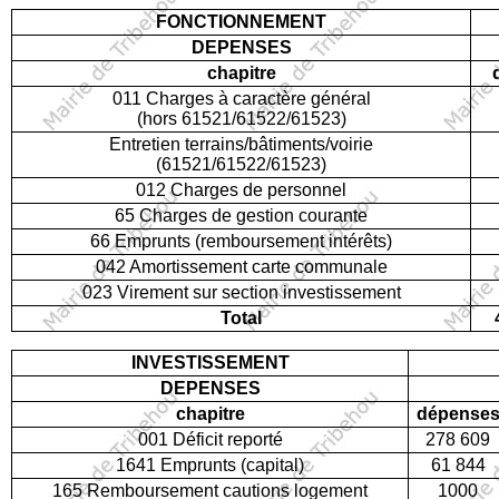
FONCTIONNEMENT
DEPENSES
chapitre
011 Charges à caractère général
(hors 61521/61522/61523)
Entretien terrains/bâtiments/voirie
(61521/61522/61523)
012 Charges de personnel
65 Charges de gestion courante
66 Emprunts (remboursement intérêts)
042 Amortissement carte communale
023 Virement sur section investissement
Total
INVESTISSEMENT
DEPENSES
chapitre
dépense
001 Déficit reporté
278 609
1641 Emprunts (capital)
61 844
165 Remboursement cautions logement
1000