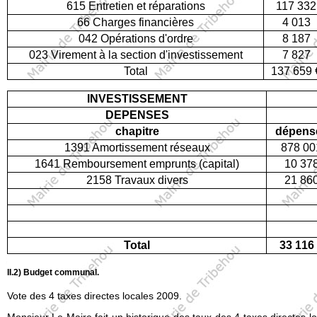
615 Entretien et réparations
117 332
66 Charges financières
4 013
042 Opérations d'ordre
8 187
023 Virement à la section d'investissement
7 827
Total
137 659 
INVESTISSEMENT
DEPENSES
chapitre
dépens
1391 Amortissement réseaux
878 00
1641 Remboursement emprunts (capital)
10 37
2158 Travaux divers
21 86
Total
33 116
II.2) Budget communal.
Vote des 4 taxes directes locales 2009.