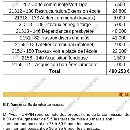
202 Carte communale Vert Tige
5 500
21312 - 130 Restructuration/Extension école
24 800
21318 - 133 Atelier communal (travaux)
6 000
21318 - 138 Travaux en régie forge
5 000
21318 - 146 Dépendances presbytère
40 000
2151 - 82 Travaux divers chemins
41 000
2158 - 133 Atelier communal (matériel)
2 000
2151 - 150 Travaux voirie place de l'école
22 000
2158 - 140 Acquisition tondeuse
1 500
2158 - 151 Acquisition barrières cimetière
1 000
Total
490 253 €
III) M
III.1) Date et tarifs de mise au marais.
M. Yves TURPIN rend compte des propositions de la commission des m
h 30 et d'augmenter de 5 € les tarifs de mise au marais soit :
- un montant passant de 75 à 80 € pour les bovins,
- un montant passant de 90 à 95 € pour les chevaux.